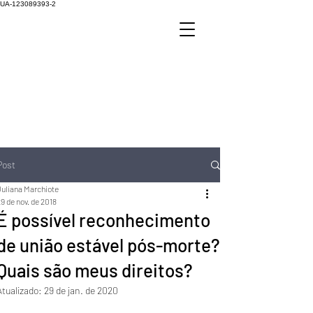
UA-123089393-2
Post
Juliana Marchiote
9 de nov. de 2018
É possível reconhecimento
de união estável pós-morte?
Quais são meus direitos?
Atualizado:
29 de jan. de 2020