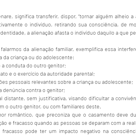
enare, significa transferir, dispor, “tornar alguém alheio a
tivamente o indivíduo, retirando sua consciência, de mo
identidade, a alienação afasta o indivíduo daquilo a que p
 falarmos da alienação familiar, exemplifica essa interfer
a da criança ou do adolescente:
 a conduta do outro genitor;
tato e o exercício da autoridade parental;
ões pessoais relevantes sobre a criança ou adolescente;
a denúncia contra o genitor;
l distante, sem justificativa, visando dificultar a convivên
 o outro genitor, ou com familiares deste.
mor romântico, que preconiza que o casamento deve dur
ção e fracasso quando as pessoas se deparam com a realid
fracasso pode ter um impacto negativo na consciência