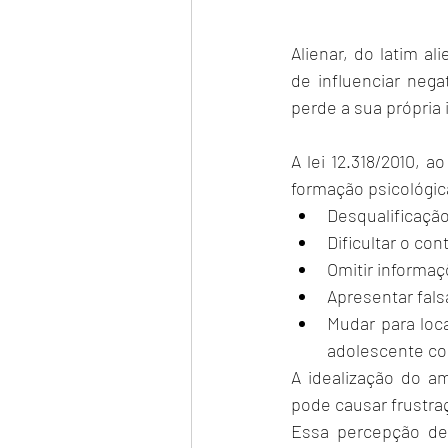
Alienar, do latim ali
de influenciar nega
perde a sua própria 
A lei 
12.318
/2010, ao
formação psicológic
Desqualificação
Dificultar o con
Omitir informaç
Apresentar fals
Mudar para loca
adolescente com
A idealização do a
pode causar frustra
Essa percepção de 