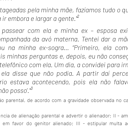
ageadas pela minha mãe, fazíamos tudo o que
ir embora e largar a gente."²
 passear com ela e minha ex – esposa exig
ompanhada da avó materna. Tentei dar a mão
ou na minha ex-sogra... “Primeiro, ela com
s minhas perguntas e, depois, eu não conseg
telefônico com ela. Um dia, a convidei para ir
ela disse que não podia. A partir daí perce
rio estava acontecendo, pois ela não falav
não posso’."³
ção parental, de acordo com a gravidade observada no ca
ência de alienação parental e advertir o alienador; II - am
r em favor do genitor alienado; III - estipular multa ao