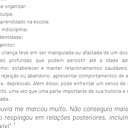
se organizar;
culpa;
aprendizado na escola;
indisciplina;
identidade;
genitor.
 criança teve em ser manipulada ou afastada de um dos 
nais profundas que podem persistir até a idade adu
como: estabelecer e manter relacionamentos saudáveis.
 rejeição ou abandono, apresentar comportamentos de e
de, depressão. Além disso, pode enfrentar um senso de
nto, uma vez que uma parte importante de sua história e d
gada.
ouvia me marcou muito. Não conseguia mais 
 respingou em relações posteriores, inclui
vi". ¹