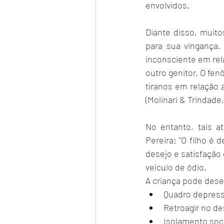
envolvidos.
Diante disso, muit
para sua vingança.
inconsciente em relaç
outro genitor. O fen
tiranos em relação 
(Molinari & Trindade, 
No entanto, tais a
Pereira: "O filho é 
desejo e satisfação 
veículo de ódio.
A criança pode dese
Quadro depress
Retroagir no de
Isolamento soci