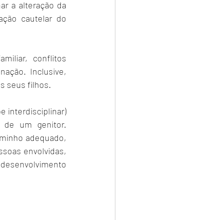
r a alteração da 
ação cautelar do 
liar, conflitos 
ação. Inclusive, 
s seus filhos.
interdisciplinar) 
 de um genitor. 
aminho adequado, 
soas envolvidas, 
 desenvolvimento 