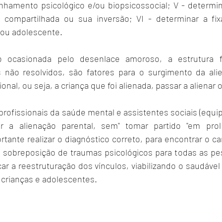
amento psicológico e/ou biopsicossocial; V - determina
 compartilhada ou sua inversão; VI - determinar a fix
a ou adolescente.
 ocasionada pelo desenlace amoroso, a estrutura fami
s não resolvidos, são fatores para o surgimento da alien
nal, ou seja, a criança que foi alienada, passar a alienar o
profissionais da saúde mental e assistentes sociais (equipe 
ar a alienação parental, sem" tomar partido "em prol
ante realizar o diagnóstico correto, para encontrar o c
 sobreposição de traumas psicológicos para todas as pes
ar a reestruturação dos vínculos, viabilizando o saudável
crianças e adolescentes.