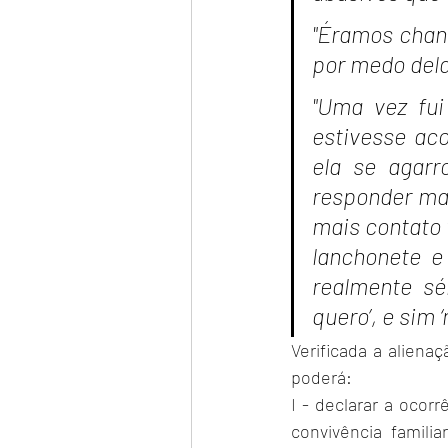
"Éramos chant
por medo dela 
"Uma vez fui
estivesse ac
ela se agarr
responder mai
mais contato 
lanchonete e 
realmente sé
quero’, e sim ‘
Verificada a aliena
poderá:
I - declarar a ocorr
convivência familia