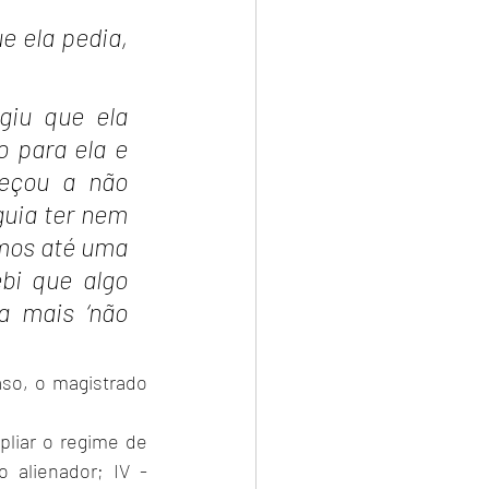
 ela pedia, 
iu que ela 
 para ela e 
eçou a não 
uia ter nem 
mos até uma 
bi que algo 
a mais ‘não 
so, o magistrado 
pliar o regime de 
 alienador; IV - 