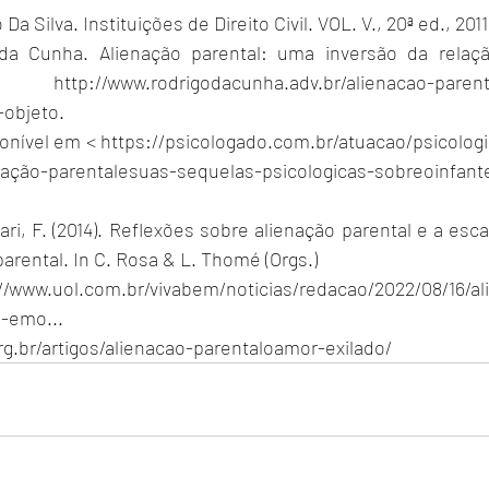
a Silva. Instituições de Direito Civil. VOL. V., 20ª ed., 2011
a Cunha. Alienação parental: uma inversão da relação 
 em 
http://www.rodrigodacunha.adv.br/alienacao-paren
-objeto
.
nível em < 
https://psicologado.com.br/atuacao/psicologia
nação-parentalesuas-sequelas-psicologicas-sobreoinfant
ari, F. (2014). Reflexões sobre alienação parental e a esca
parental. In C. Rosa & L. Thomé (Orgs.)
//www.uol.com.br/vivabem/noticias/redacao/2022/08/16/al
-emo...
rg.br/artigos/alienacao-parentaloamor-exilado/