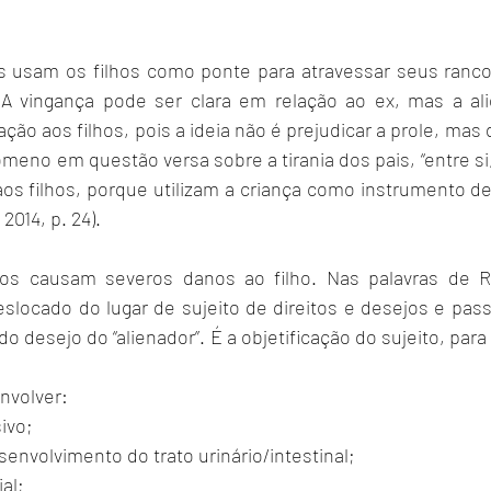
os usam os filhos como ponte para atravessar seus ranc
 A vingança pode ser clara em relação ao ex, mas a al
ão aos filhos, pois a ideia não é prejudicar a prole, mas di
ômeno em questão versa sobre a tirania dos pais, “entre si
aos filhos, porque utilizam a criança como instrumento de
2014, p. 24).
tos causam severos danos ao filho. Nas palavras de R
deslocado do lugar de sujeito de direitos e desejos e pass
do desejo do “alienador”. É a objetificação do sujeito, para
nvolver:
ivo;
senvolvimento do trato urinário/intestinal;
al;