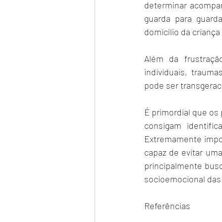
determinar acompanh
guarda para guarda
domicílio da crianç
Além da frustração
individuais, trauma
pode ser transgeracio
É primordial que os 
consigam identific
Extremamente import
capaz de evitar uma
principalmente busc
socioemocional das 
Referências