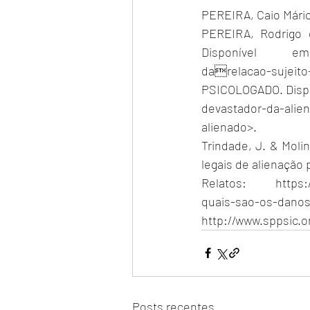
PEREIRA, Caio Mário D
PEREIRA, Rodrigo d
Disponível
darelacao-sujeito
PSICOLOGADO. Dispo
devastador-da-alie
alienado>.
Trindade, J. & Molin
legais de alienação 
Relatos: 
https:
quais-sao-os-danos
http://www.sppsic.o
Posts recentes