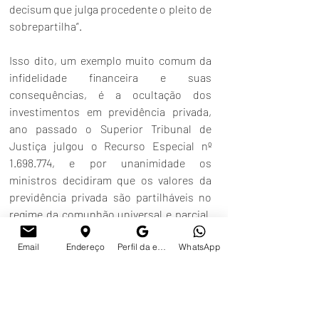
decisum que julga procedente o pleito de 
sobrepartilha”.
Isso dito, um exemplo muito comum da 
infidelidade financeira e suas 
consequências, é a ocultação dos 
investimentos em previdência privada, 
ano passado o Superior Tribunal de 
Justiça julgou o Recurso Especial nº 
1.698.774, e por unanimidade os 
ministros decidiram que os valores da 
previdência privada são partilháveis no 
regime da comunhão universal e parcial. 
Diante de uma infidelidade financeira, 
Email
Endereço
Perfil da empresa no Google
WhatsApp
caso ocorra o divórcio, é bem provável 
que os valores não entrem na partilha.
Lembrando que a Previdência 
complementar fechada não entra na 