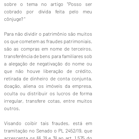
sobre o tema no artigo "
Posso ser 
cobrado por dívida feita pelo meu 
cônjuge?
 "
Para não dividir o patrimônio são muitos 
os que cometem as fraudes patrimoniais, 
são as compras em nome de terceiros, 
transferência de bens para familiares sob 
a alegação de negativação do nome ou 
que não houve liberação de crédito, 
retirada de dinheiro de conta conjunta, 
doação, aliena os imóveis da empresa, 
oculta ou distribuir os lucros de forma 
irregular, transfere cotas, entre muitos 
outros.
Visando coibir tais fraudes, está em 
tramitação no Senado o 
PL 2452/19
, que 
acrescenta os §§ 2º e 3º ao art. 1.575 do 