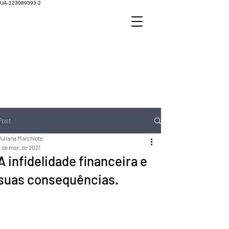
UA-123089393-2
Post
Juliana Marchiote
 de mar. de 2021
A infidelidade financeira e
suas consequências.