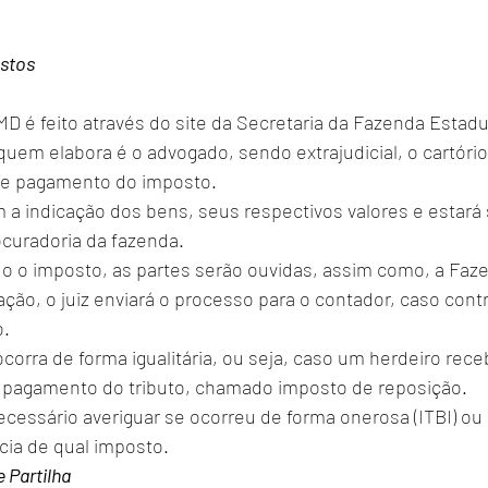
stos
D é feito através do site da Secretaria da Fazenda Estadu
l quem elabora é o advogado, sendo extrajudicial, o cartório
de pagamento do imposto. 
a indicação dos bens, seus respectivos valores e estará s
ocuradoria da fazenda. 
do o imposto, as partes serão ouvidas, assim como, a Faze
ão, o juiz enviará o processo para o contador, caso contrár
. 
ocorra de forma igualitária, ou seja, caso um herdeiro rec
o pagamento do tributo, chamado imposto de reposição. 
ecessário averiguar se ocorreu de forma onerosa (ITBI) ou g
cia de qual imposto. 
 Partilha