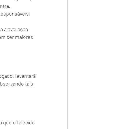
ntra. 
 responsáveis 
a a avaliação 
em ser maiores, 
ogado, levantará 
observando tais 
a que o falecido 