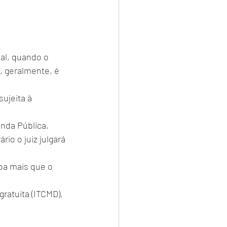
al, quando o 
, geralmente, é 
ujeita à 
nda Pública, 
io o juiz julgará 
eba mais que o 
ratuita (ITCMD), 