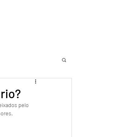
rio?
eixados pelo 
ores. 