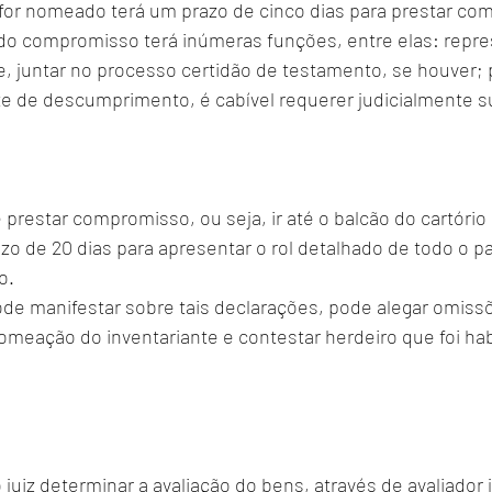
 for nomeado terá um prazo de cinco dias para prestar co
a do compromisso terá inúmeras funções, entre elas: repre
e, juntar no processo certidão de testamento, se houver; 
te de descumprimento, é cabível requerer judicialmente 
 prestar compromisso, ou seja, ir até o balcão do cartório
azo de 20 dias para apresentar o rol detalhado de todo o p
o. 
de manifestar sobre tais declarações, pode alegar omiss
omeação do inventariante e contestar herdeiro que foi hab
 juiz determinar a avaliação do bens, através de avaliador ju