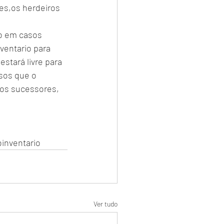
es,os herdeiros 
o em casos 
ventario para 
stará livre para 
sos que o 
dos sucessores, 
inventario
Ver tudo