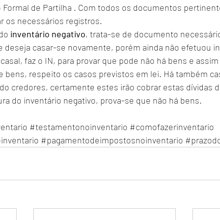
o Formal de Partilha . Com todos os documentos pertinent
r os necessários registros. 
do 
inventário negativo
, trata-se de documento necessári
ue deseja casar-se novamente, porém ainda não efetuou in
 casal, faz o IN, para provar que pode não há bens e assim e
e bens, respeito os casos previstos em lei. Há também ca
ado credores, certamente estes irão cobrar estas dívidas 
ura do inventário negativo, prova-se que não há bens.
entario
#testamentonoinventario
#comofazerinventario
inventario
#pagamentodeimpostosnoinventario
#prazodo