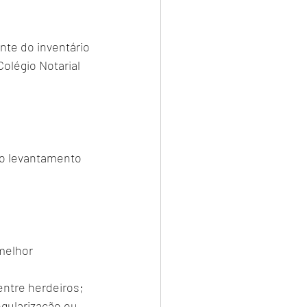
nte do inventário 
Colégio Notarial 
 o levantamento 
melhor 
ntre herdeiros; 
gularização ou 