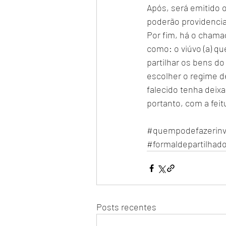
Após, será emitido 
poderão providencia
Por fim, há o chama
como: o viúvo (a) q
partilhar os bens do
escolher o regime d
falecido tenha deix
portanto, com a feit
#quempodefazerinv
#formaldepartilhado
Posts recentes