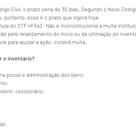
digo Civil
, o prazo seria de 30 dias. Segundo o 
Novo Códig
, portanto, esse é o prazo que vigora hoje. 
la do STF nº 542- Não é inconstitucional a multa instituí
 pelo retardamento do início ou da ultimação do inventá
e para ajuizar a ação, incidirá multa. 
 o inventário?
r na posse e administração dos bens; 
ro; 
teiro- cessionário; 
al. 