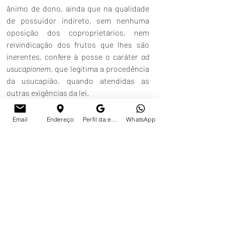
ânimo de dono, ainda que na qualidade 
de possuidor indireto, sem nenhuma 
oposição dos coproprietários, nem 
reivindicação dos frutos que lhes são 
inerentes, confere à posse o caráter 
ad 
usucapionem
, que legitima a procedência 
da usucapião, quando atendidas as 
outras exigências da lei.
No caso julgado, observou o relator, 
Email
Endereço
Perfil da empresa no Google
WhatsApp
após o fim do matrimônio, o ex-marido 
abandonou completamente a fração 
ideal dos imóveis pertencente ao casal, 
sendo que a ex-esposa não lhe repassou 
nenhum valor proveniente de aluguel – 
nem ele o exigiu – e tampouco prestou 
contas por todo o período antecedente 
ao ajuizamento da ação.