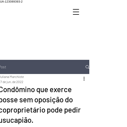
UA-123089393-2
Post
Juliana Marchiote
7 de jun. de 2022
Condômino que exerce
posse sem oposição do
coproprietário pode pedir
usucapião.