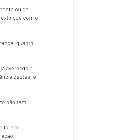
mento ou da 
e extingue com o 
eja averbado o 
ncia destes, e 
sto não tem 
e forem 
iação 