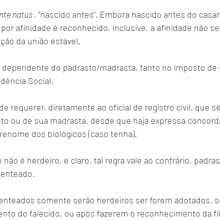
nte natus 
, “nascido antes". Embora nascido antes do casa
por afinidade é reconhecido, inclusive, a afinidade não s
ução da união estável.
idência Social.
e requerer, diretamente ao oficial de registro civil, que s
o ou de sua madrasta, desde que haja expressa concordâ
brenome dos biológicos (caso tenha).
não é herdeiro, e claro, tal regra vale ao contrário, padra
o enteado.
 enteados somente serão herdeiros ser forem adotados, s
ento do falecido, ou após fazerem o reconhecimento da fil