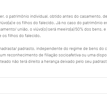
r, o patrimônio individual, obtido antes do casamento, de
viúvo(a) e os filhos do falecido. Já no caso do patrimôni
samento/ união, o viúvo(o) será meeiro(a) 50% dos bens, e
 os filhos do falecido.
madrasta/ padrasto, independente do regime de bens do c
um reconhecimento de filiação socioafetiva ou uma dispos
teado não terá direito a herança deixado pelo seu padras