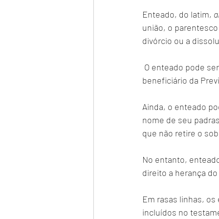
Enteado,
do latim, 
a
união, o parentesco 
divórcio ou a dissol
 O enteado pode ser dependente do padrasto/madrasta, tanto no imposto de renda, quanto 
beneficiário da Prev
Ainda, o enteado pod
nome de seu padrast
que não retire o so
No entanto, enteado 
direito a herança d
Em rasas linhas, os
incluídos no testam