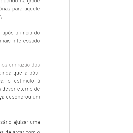
 quando na grade 
rias para aquele 
, 
após o início do 
mais interessado 
hos em razão dos 
a
inda que a pós-
ca, o estímulo à 
m dever eterno de 
iça desonerou um 
ário ajuizar uma 
s de arcar com o 