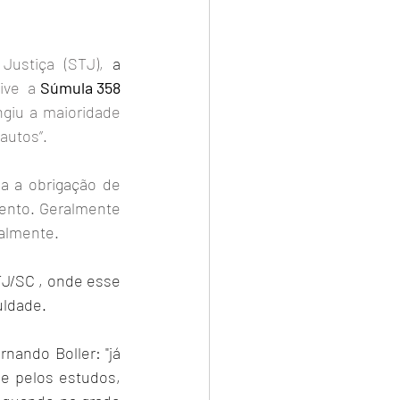
Justiça (STJ), 
a 
ive  a 
Súmula 358
giu a maioridade 
 autos”.
a a obrigação de 
ento. Geralmente 
ualmente.
TJ/SC , onde esse 
uldade.
ando Boller: "já 
e pelos estudos, 