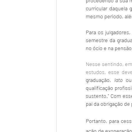
procedendo a sua m
curricular daquela 
mesmo período, além 
Para os julgadores,
semestre da graduaç
no ócio e na pensão
Nesse sentindo, emb
estudos, esse dev
graduação, 
lato
 ou
qualificação profis
sustento." Com esse
pai da obrigação de 
Portanto, para cess
ação de exoneração 