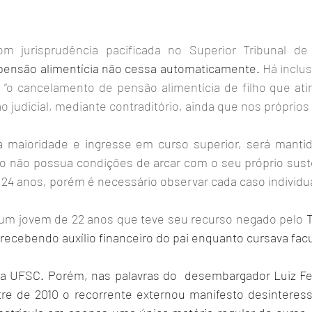
 jurisprudência pacificada no Superior Tribunal de 
 pensão alimentícia não cessa automaticamente.
 Há inclus
“o cancelamento de pensão alimentícia de filho que atin
ão judicial, mediante contraditório, ainda que nos próprios
 a maioridade e ingresse em curso superior, será mantid
o não possua condições de arcar com o seu próprio sust
s 24 anos, porém é necessário observar cada caso individ
 um jovem de 22 anos que teve seu recurso negado pelo
 
 recebendo auxílio financeiro do pai enquanto cursava fac
a UFSC. Porém, nas palavras do  desembargador Luiz Fern
e de 2010 o recorrente externou manifesto desinteress