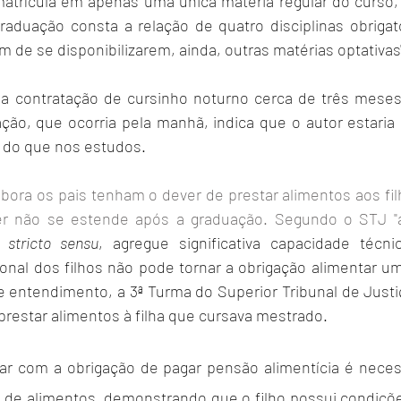
atrícula em apenas uma única matéria regular do curso,
graduação consta a relação de quatro disciplinas obrigató
de se disponibilizarem, ainda, outras matérias optativas"
 a contratação de cursinho noturno cerca de três meses 
ão, que ocorria pela manhã, indica que o autor estaria 
 do que nos estudos.
ora os pais tenham o dever de prestar alimentos aos fil
er não se estende após a graduação. Segundo o STJ "
 
stricto sensu
, agregue significativa capacidade técni
sional dos filhos não pode tornar a obrigação alimentar u
 entendimento, a 3ª Turma do Superior Tribunal de Just
prestar alimentos à filha que cursava mestrado.
ar com a obrigação de pagar pensão alimentícia é necess
de alimentos, demonstrando que o filho possui condiçõe