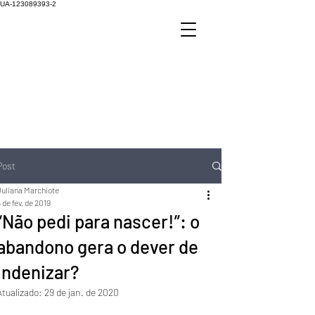
UA-123089393-2
Post
Juliana Marchiote
 de fev. de 2019
“Não pedi para nascer!”: o
abandono gera o dever de
indenizar?
Atualizado:
29 de jan. de 2020