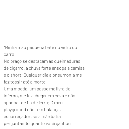
“Minha mão pequena bate no vidro do 
carro; 
No braço se destacam as queimaduras 
de cigarro, a chuva forte ensopa a camisa 
e o short; Qualquer dia a pneumonia me 
faz tossir até a morte 
Uma moeda, um passe me livra do 
inferno, me faz chegar em casa e não 
apanhar de fio de ferro; O meu 
playground não tem balança, 
escorregador, só a mãe batia 
perguntando quanto você ganhou 