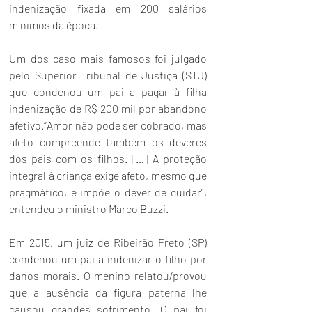
indenização fixada em 200 salários 
mínimos da época. 
Um dos caso mais famosos foi julgado 
pelo Superior Tribunal de Justiça (STJ) 
que condenou um pai a pagar à filha 
indenização de R$ 200 mil por abandono 
afetivo.”Amor não pode ser cobrado, mas 
afeto compreende também os deveres 
dos pais com os filhos. […] A proteção 
integral à criança exige afeto, mesmo que 
pragmático, e impõe o dever de cuidar”, 
entendeu o ministro Marco Buzzi. 
Em 2015, um juiz de Ribeirão Preto (SP) 
condenou um pai a indenizar o filho por 
danos morais. O menino relatou/provou 
que a ausência da figura paterna lhe 
causou grandes sofrimento. O pai foi 