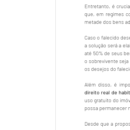
Entretanto, é cruci
que, em regimes co
metade dos bens ad
Caso o falecido des
a solução será a el
até 50% de seus ben
o sobrevivente seja
os desejos do falec
direito real de habi
uso gratuito do imóv
possa permanecer n
Desde que a propost