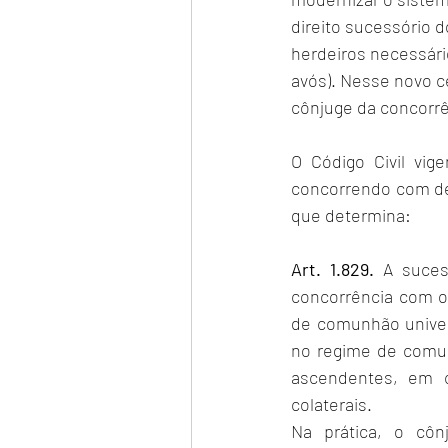
direito sucessório d
herdeiros necessári
avós). Nesse novo c
cônjuge da concorrê
O Código Civil vig
concorrendo com de
que determina:
Art. 1.829.
 A suces
concorrência com o 
de comunhão univers
no regime de comunh
ascendentes, em c
colaterais.
Na prática, o côn