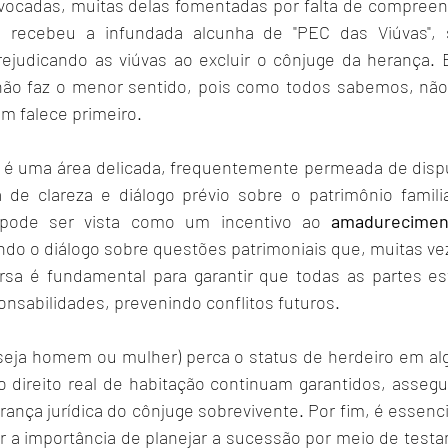
vocadas, muitas delas fomentadas por falta de compreens
e, recebeu a infundada alcunha de "PEC das Viúvas", 
prejudicando as viúvas ao excluir o cônjuge da herança. E
 não faz o menor sentido, pois como todos sabemos, nã
m falece primeiro.
o é uma área delicada, frequentemente permeada de disputa
a de clareza e diálogo prévio sobre o patrimônio familia
pode ser vista como um incentivo ao 
amadurecimen
ndo o diálogo sobre questões patrimoniais que, muitas vez
rsa é fundamental para garantir que todas as partes es
onsabilidades, prevenindo conflitos futuros.
eja homem ou mulher) perca o status de herdeiro em alg
o direito real de habitação continuam garantidos, assegu
rança jurídica do cônjuge sobrevivente. Por fim, é essencia
 a importância de planejar a sucessão por meio de test