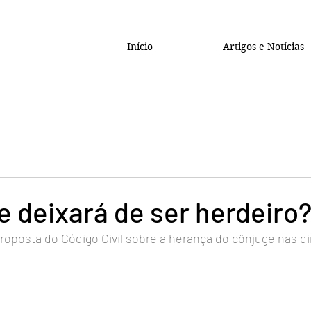
Início
Artigos e Notícias
e deixará de ser herdeiro
roposta do Código Civil sobre a herança do cônjuge nas d