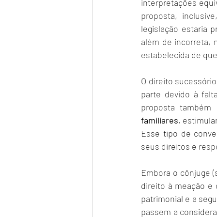
interpretações equi
proposta, inclusiv
legislação estaria 
além de incorreta,
estabelecida de que
O direito sucessóri
parte devido à falt
proposta também 
familiares
, estimula
Esse tipo de conve
seus direitos e resp
Embora o cônjuge (s
direito à meação e 
patrimonial e a segu
passem a considerar