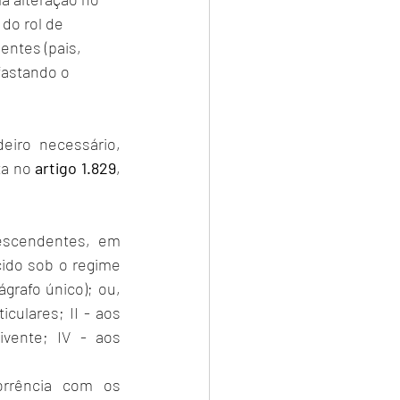
do rol de 
ntes (pais, 
fastando o 
iro necessário, 
a no 
artigo 1.829
, 
escendentes, em 
ido sob o regime 
grafo único); ou, 
ulares; II - aos 
vente; IV - aos 
rrência com os 