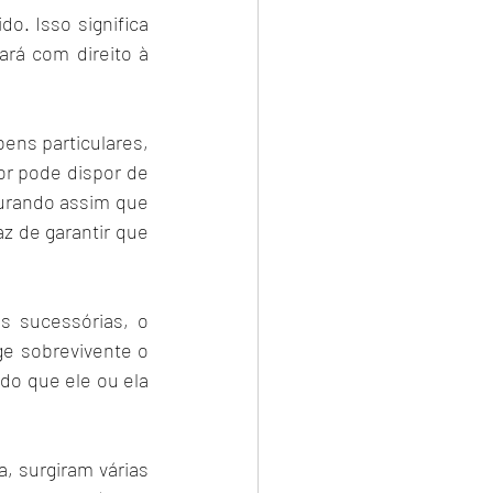
do. Isso significa 
á com direito à 
ns particulares, 
r pode dispor de 
urando assim que 
 de garantir que 
Além disso, é importante lembrar que, mesmo com a alteração nas regras sucessórias, o 
ge sobrevivente o 
do que ele ou ela 
 surgiram várias 