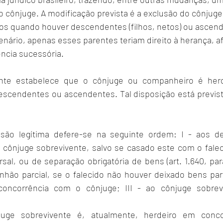
o cônjuge. A modificação prevista é a exclusão do cônjuge 
os quando houver descendentes (filhos, netos) ou ascende
enário, apenas esses parentes teriam direito à herança, a
ncia sucessória.
ente estabelece que o cônjuge ou companheiro é herde
scendentes ou ascendentes. Tal disposição está previst
são legítima defere-se na seguinte ordem: I - aos d
cônjuge sobrevivente, salvo se casado este com o falec
al, ou de separação obrigatória de bens (art. 1.640, pará
ão parcial, se o falecido não houver deixado bens partic
oncorrência com o cônjuge; III - ao cônjuge sobrevi
juge sobrevivente é, atualmente, herdeiro em conco