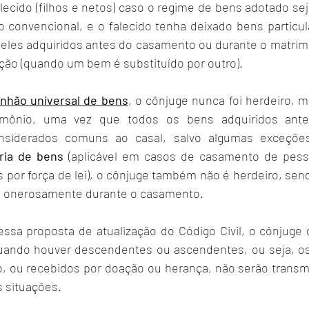
ecido (filhos e netos) caso o regime de bens adotado se
o convencional, e o falecido tenha deixado bens particul
ueles adquiridos antes do casamento ou durante o matrimô
ão (quando um bem é substituído por outro).
nhão universal de bens
, o cônjuge nunca foi herdeiro, m
rimônio, uma vez que todos os bens adquiridos ante
ria de bens
 (aplicável em casos de casamento de pesso
 por força de lei), o cônjuge também não é herdeiro, sen
s onerosamente durante o casamento.
sa proposta de atualização do Código Civil, o cônjuge d
quando houver descendentes ou ascendentes, ou seja, os
 ou recebidos por doação ou herança, não serão transmi
 situações.