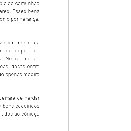
ja o de comunhão 
ares. Esses bens 
nio por herança, 
as sim meeiro da 
s ou depois do 
casamento são considerados comuns ao casal, salvo algumas exceções. No regime de 
as idosas entre 
do apenas meeiro 
eixará de herdar 
 bens adquiridos 
tidos ao cônjuge 