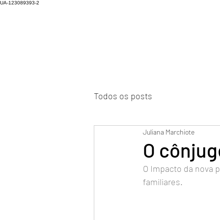
UA-123089393-2
Todos os posts
Juliana Marchiote
O cônjug
O Impacto da nova p
familiares.