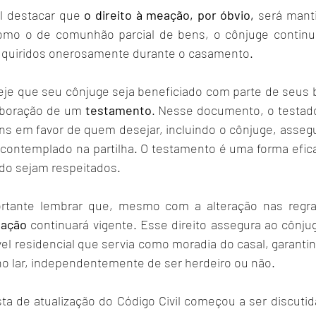
al destacar que 
o direito à meação, por óbvio, 
será manti
mo o de comunhão parcial de bens, o cônjuge continuar
quiridos onerosamente durante o casamento.
eje que seu cônjuge seja beneficiado com parte de seus be
aboração de um 
testamento
. Nesse documento, o testado
s em favor de quem desejar, incluindo o cônjuge, asseg
 contemplado na partilha. O testamento é uma forma eficaz
ido sejam respeitados.
tação
 continuará vigente. Esse direito assegura ao cônju
el residencial que servia como moradia do casal, garantin
o lar, independentemente de ser herdeiro ou não.
a de atualização do Código Civil começou a ser discutida,