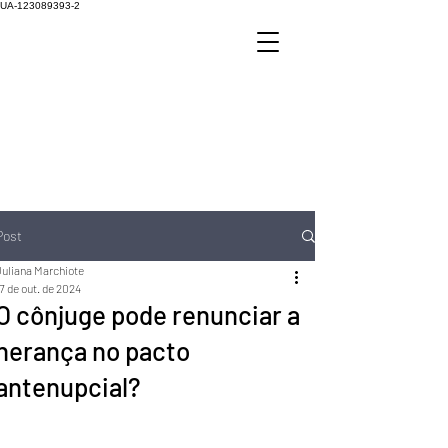
UA-123089393-2
Post
Juliana Marchiote
7 de out. de 2024
O cônjuge pode renunciar a
herança no pacto
antenupcial?