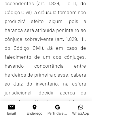
ascendentes (art. 1.829, I e II, do 
Código Civil), a cláusula também não 
produzirá efeito algum, pois a 
herança será atribuída por inteiro ao 
cônjuge sobrevivente (art. 1.829, III, 
do Códi
go Civil). Já em caso de 
falecimento de um dos cônjuges, 
havendo concorrência entre 
herdeiros de primeira classe, caberá 
ao Juiz do inventário, na esfera 
jurisdicional, decidir acerca da 
validade da cláusula, sem afetar as 
demais disposições da separação 
Email
Endereço
Perfil da empresa no Google
WhatsApp
convencional de bens."