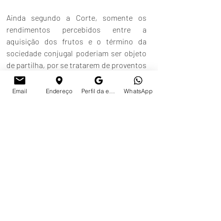
Ainda segundo a Corte, somente os 
rendimentos percebidos entre a 
aquisição dos frutos e o término da 
sociedade conjugal poderiam ser objeto 
de partilha, por se tratarem de proventos 
do trabalho pessoal do ex-cônjuge.
Email
Endereço
Perfil da empresa no Google
WhatsApp
Portanto, o entendimento majoritário na 
doutrina e na jurisprudência é o que os 
direitos patrimoniais são 
incomunicáveis, pois a criação 
intelectual nasce vinculada à 
personalidade do autor.
Diversamente, os rendimentos 
provenientes da exploração econômica 
desses direitos podem se comunicar. 
Assim, em caso de divórcio, tais valores 