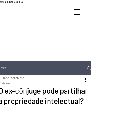
UA-123089393-2
Post
Juliana Marchiote
1 de mai.
O ex-cônjuge pode partilhar
a propriedade intelectual?