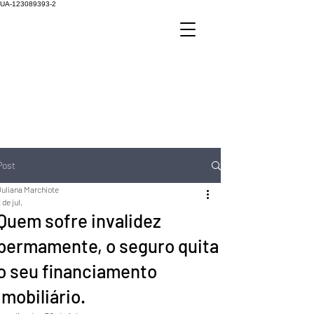
UA-123089393-2
Post
Juliana Marchiote
 de jul.
Quem sofre invalidez
permamente, o seguro quita
o seu financiamento
imobiliário.