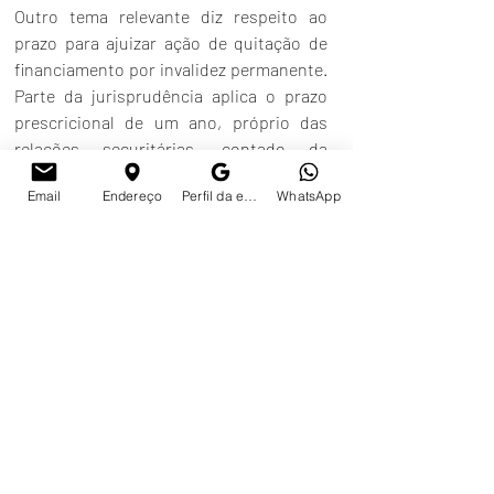
Outro tema relevante diz respeito ao 
prazo para ajuizar ação de quitação de 
financiamento por invalidez permanente. 
Parte da jurisprudência aplica o prazo 
prescricional de um ano, próprio das 
relações securitárias, contado da 
negativa formal da seguradora. Por outro 
Email
Endereço
Perfil da empresa no Google
WhatsApp
lado, existem decisões que reconhecem 
a incidência do prazo de dez anos, 
especialmente quando a discussão 
envolve obrigação contratual de longo 
prazo e proteção do consumidor no 
âmbito do financiamento habitacional.
Quando há mais de um mutuário 
responsável pela renda utilizada na 
contratação do financiamento, como 
ocorre nos contratos firmados por 
marido e esposa, a indenização será 