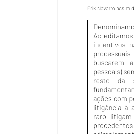
Erik Navarro assim 
Denominamo
Acreditamos
incentivos n
processuais
buscarem a 
pessoais) se
resto da s
fundamentam 
ações com po
litigância à
raro litiga
precedent