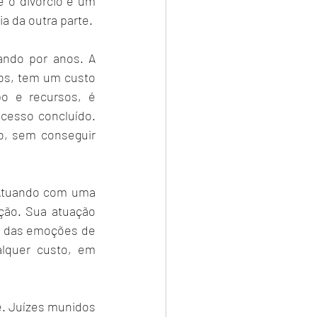
 o divórcio é um 
a da outra parte.
ando por anos. A 
ios, tem um custo 
o e recursos, é 
cesso concluído. 
o, sem conseguir 
 Atuando com uma 
ção. Sua atuação 
r das emoções de 
alquer custo, em 
. Juízes munidos 