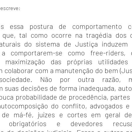
descreve:
s essa postura de comportamento coo
 que, tal como ocorre na tragédia dos 
aturais do sistema de Justiça induzem o
 a comportarem-se como free-riders, o
maximização das próprias utilidades (b
m colaborar com a manutenção do bem (Justi
ociedade. Não por outra razão, mag
suas decisões de forma inadequada, autor
uca probabilidade de procedência, partes p
 autocomposição do conflito, advogados e 
m de má-fé, juízes e cortes em geral de
es obrigatórios e devedores recus