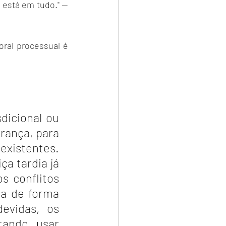
está em tudo." — 
ral processual é 
dicional ou 
rança, para 
existentes. 
 tardia já 
s conflitos 
da de forma 
evidas, os 
tando usar 