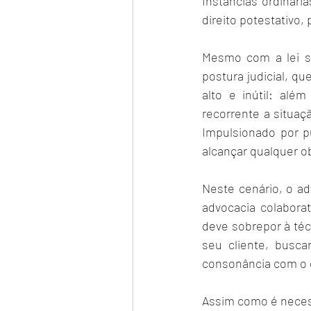
Instâncias ordinári
direito potestativo
Mesmo com a lei se
postura judicial, qu
alto e inútil: alé
recorrente a situaç
Impulsionado por p
alcançar qualquer ob
Neste cenário, o a
advocacia colabora
deve sobrepor à téc
seu cliente, busca
consonância com o d
Assim como é necess