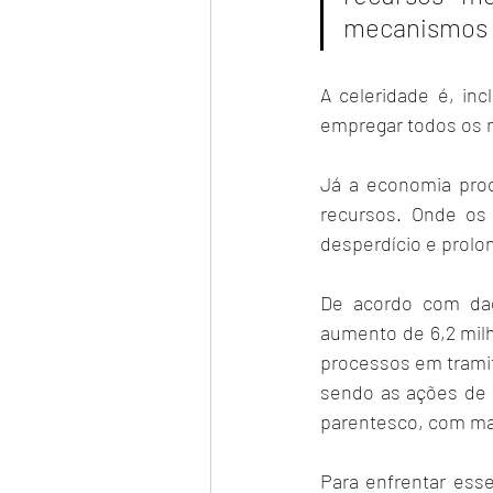
mecanismos pa
A celeridade é, inc
empregar todos os m
Já a economia pro
recursos. Onde os 
desperdício e prol
De acordo com dad
aumento de 6,2 milh
processos em tramit
sendo as ações de a
parentesco, com ma
Para enfrentar ess