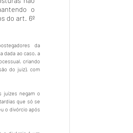
sturas não 
mantendo o 
 do art. 6º 
stegadores da 
a dada ao caso, a 
cessual, criando 
ão do juiz), com 
s juízes negam o 
ardias que só se 
 o divórcio após 