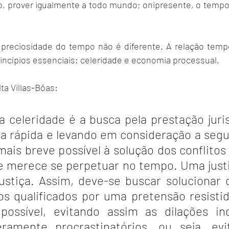
, prover igualmente a todo mundo; onipresente, o tempo 
a preciosidade do tempo não é diferente. A relação tempo
rincípios essenciais: celeridade e economia processual.
a Villas-Bôas:
a celeridade é a busca pela prestação juris
va rápida e levando em consideração a segu
ais breve possível à solução dos conflitos 
 merece se perpetuar no tempo. Uma justiça
ustiça. Assim, deve-se buscar solucionar o
vos qualificados por uma pretensão resisti
ossível, evitando assim as dilações ind
ramente procrastinatórios, ou seja, evi