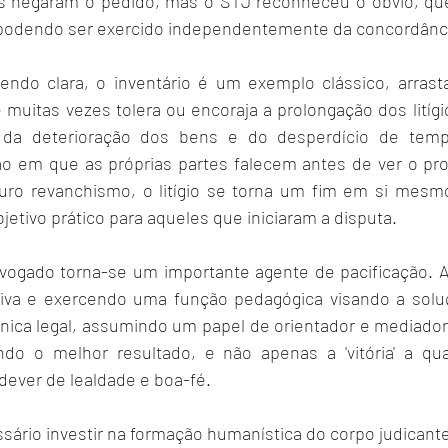
as negaram o pedido, mas o STJ reconheceu o óbvio, que
, podendo ser exercido independentemente da concordânci
ndo clara, o inventário é um exemplo clássico, arrast
e muitas vezes tolera ou encoraja a prolongação dos litíg
m da deterioração dos bens e do desperdício de temp
ão em que as próprias partes falecem antes de ver o pro
uro revanchismo, o litígio se torna um fim em si mesm
jetivo prático para aqueles que iniciaram a disputa.
dvogado torna-se um importante agente de pacificação.
tiva e exercendo uma função pedagógica visando a solu
nica legal, assumindo um papel de orientador e mediado
ndo o melhor resultado, e não apenas a 'vitória' a qu
ever de lealdade e boa-fé.
ário investir na formação humanística do corpo judicante