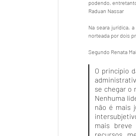
podendo, entretanto
Raduan Nassar
Na seara jurídica, 
norteada por dois p
Segundo Renata Malt
O princípio d
administrati
se chegar o m
Nenhuma lide
não é mais j
intersubjeti
mais breve p
recursos me