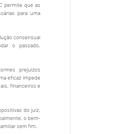
C permite que as 
sárias para uma 
lução consensual 
dar o passado, 
ormes prejuízos 
ma eficaz impede 
s, financeiros e 
sitivas do juiz, 
ipalmente, o bem-
familiar sem fim.