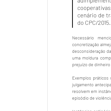
adimplemento
cooperativa
cenário de tr
do CPC/2015.
Necessário menc
concretização almej
desconsideração da 
uma moldura compor
prejuízo de dinheir
Exemplos práticos 
julgamento antecipa
resolvem em instânc
episódio de violênc