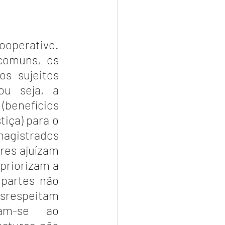
perativo. 
comuns, os 
s sujeitos 
u seja, a 
enefícios 
ça) para o 
istrados 
es ajuízam 
riorizam a 
partes não 
srespeitam 
am-se ao 