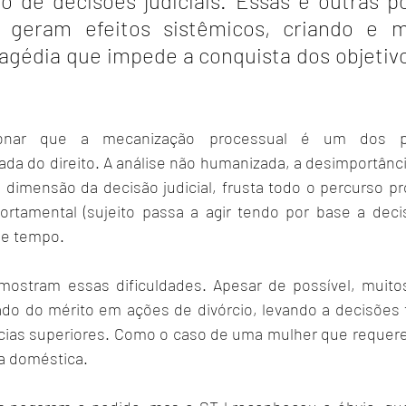
 de decisões judiciais. Essas e outras po
s geram efeitos sistêmicos, criando e 
agédia que impede a conquista dos objetivos
ionar que a mecanização processual é um dos po
ada do direito. A análise não humanizada, a desimportânci
dimensão da decisão judicial, frusta todo o percurso pro
tamental (sujeito passa a agir tendo por base a decis
o e tempo.
mostram essas dificuldades. Apesar de possível, muito
do do mérito em ações de divórcio, levando a decisões t
ias superiores. Como o caso de uma mulher que requereu
ia doméstica.