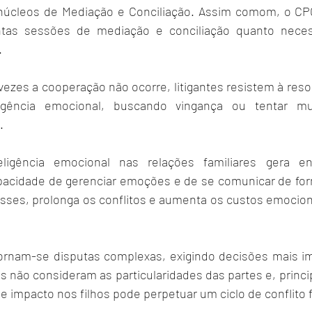
s núcleos de Mediação e Conciliação. Assim comom, o CP
ntas sessões de mediação e conciliação quanto neces
.
vezes a cooperação não ocorre, litigantes resistem à reso
ligência emocional, buscando vingança ou tentar mu
.
eligência emocional nas relações familiares gera en
pacidade de gerenciar emoções e de se comunicar de for
sses, prolonga os conflitos e aumenta os custos emocionai
rnam-se disputas complexas, exigindo decisões mais impo
s não consideram as particularidades das partes e, princ
se impacto nos filhos pode perpetuar um ciclo de conflito 