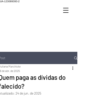
UA-123089393-2
Post
Juliana Marchiote
6 de abr. de 2025
Quem paga as dívidas do
falecido?
Atualizado:
24 de jun. de 2025