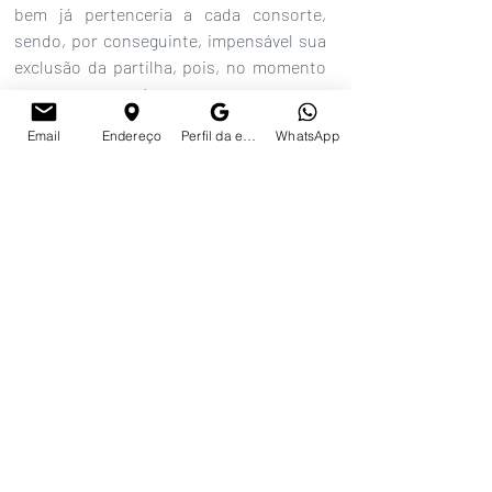
bem já pertenceria a cada consorte, 
sendo, por conseguinte, impensável sua 
exclusão da partilha, pois, no momento 
em que as partes compareceram em 
cartório e firmaram a escritura de 
Email
Endereço
Perfil da empresa no Google
WhatsApp
compra e venda em nome dos dois, 
concordaram que o bem pertenceria a 
ambos", afirmou.
Por fim, o ministro ponderou que, antes 
do casamento, as partes já viviam em 
união estável reconhecida judicialmente, 
sendo que, nesse período, os então 
conviventes adquiriram um apartamento 
no mesmo edifício do imóvel discutido na 
hipótese dos autos, igualmente em nome 
de ambos, que foi regularmente 
partilhado.