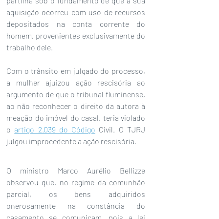
partilha sob o fundamento de que a sua 
aquisição ocorreu com uso de recursos 
depositados na conta corrente do 
homem, provenientes exclusivamente do 
trabalho dele.
Com o trânsito em julgado do processo, 
a mulher ajuizou ação rescisória ao 
argumento de que o tribunal fluminense, 
ao não reconhecer o direito da autora à 
meação do imóvel do casal, teria violado 
o 
artigo 2.039 do Código
 Civil. O TJRJ 
julgou improcedente a ação rescisória.
O ministro Marco Aurélio Bellizze 
observou que, no regime da comunhão 
parcial, os bens adquiridos 
onerosamente na constância do 
casamento se comunicam, pois a lei 