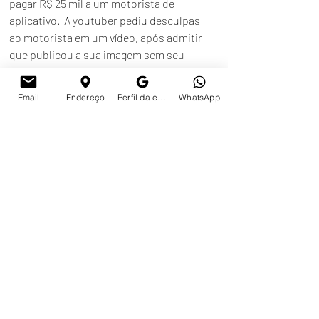
pagar R$ 25 mil a um motorista de 
aplicativo.  A youtuber pediu desculpas 
ao motorista em um vídeo, após admitir 
que publicou a sua imagem sem seu 
consentimento. No entanto, conforme o 
autor demonstrou, isso não evitou que a 
Email
Endereço
Perfil da empresa no Google
WhatsApp
publicação originária da youtuber 
continuasse a repercutir em notícias 
veiculadas pela imprensa.
Para o juiz, o pedido de desculpa da 
autora e a exclusão da postagem não 
afastam a sua responsabilidade. "Consta 
dos autos a veiculação de notícia após a 
publicação pela ré do vídeo de 
desculpas, confirmando o quanto 
exposto na rede social. Destarte, mesmo 
que o vídeo com a exposição da imagem 
do autor tenha sido excluído após alguns 