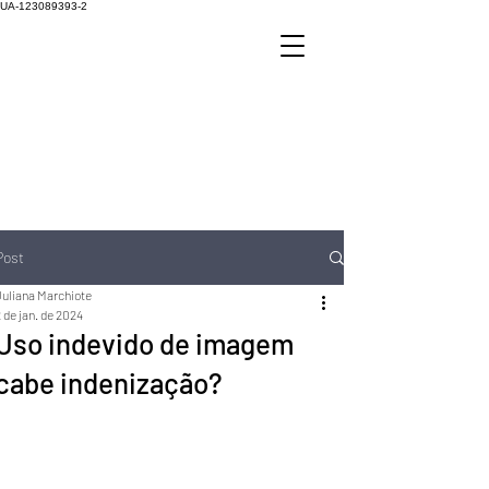
UA-123089393-2
Post
Juliana Marchiote
 de jan. de 2024
Uso indevido de imagem
cabe indenização?