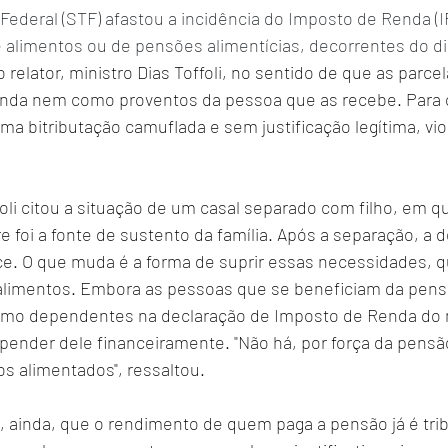
ederal (STF) afastou a incidência do Imposto de Renda (IR
e alimentos ou de pensões alimentícias, decorrentes do dir
 relator, ministro Dias Toffoli, no sentido de que as parce
da nem como proventos da pessoa que as recebe. Para o 
ma bitributação camuflada e sem justificação legítima, vio
li citou a situação de um casal separado com filho, em q
 foi a fonte de sustento da família. Após a separação, a 
e. O que muda é a forma de suprir essas necessidades, qu
 alimentos. Embora as pessoas que se beneficiam da pen
omo dependentes na declaração de Imposto de Renda do 
pender dele financeiramente. "Não há, por força da pensão
os alimentados", ressaltou.
, ainda, que o rendimento de quem paga a pensão já é tr