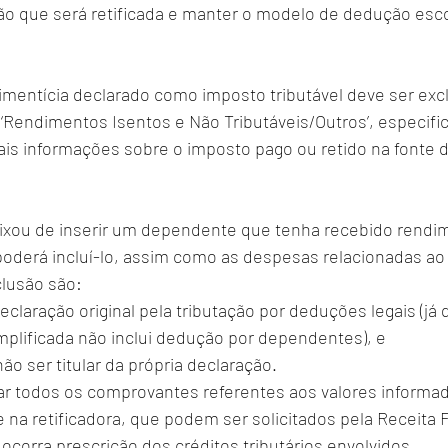
ão que será retificada e manter o modelo de dedução esco
imentícia declarado como imposto tributável deve ser excl
‘Rendimentos Isentos e Não Tributáveis/Outros’, especifi
mais informações sobre o imposto pago ou retido na fonte 
ixou de inserir um dependente que tenha recebido rendi
poderá incluí-lo, assim como as despesas relacionadas ao
clusão são:
eclaração original pela tributação por deduções legais (já 
plificada não inclui dedução por dependentes), e
o ser titular da própria declaração.
e na retificadora, que podem ser solicitados pela Receita 
ocorra prescrição dos créditos tributários envolvidos.