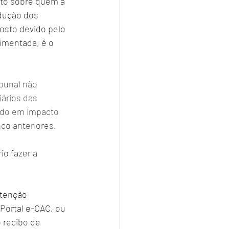
sto sobre quem a 
edução dos 
osto devido pelo 
imentada, é o 
bunal não 
iários das 
ndo em impacto 
nco anteriores.
o fazer a 
etenção 
Portal e-CAC, ou 
 recibo de 