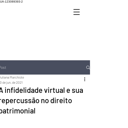
UA-123089393-2
Post
Juliana Marchiote
0 de jun. de 2021
A infidelidade virtual e sua
repercussão no direito
patrimonial