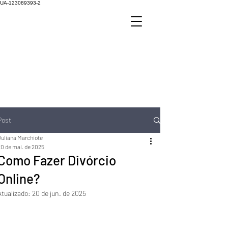
UA-123089393-2
Post
Juliana Marchiote
20 de mai. de 2025
Como Fazer Divórcio
Online?
Atualizado:
20 de jun. de 2025