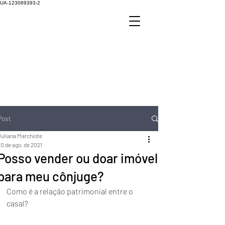
UA-123089393-2
Post
Juliana Marchiote
0 de ago. de 2021
Posso vender ou doar imóvel
para meu cônjuge?
Como é a relação patrimonial entre o 
casal?