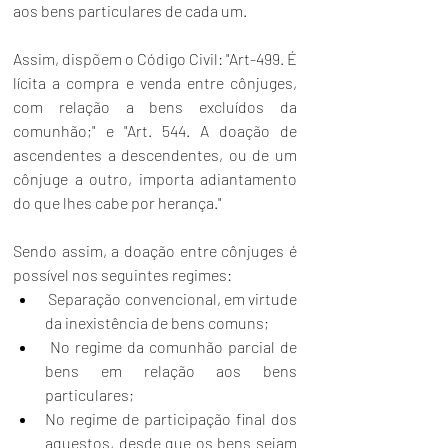
aos bens particulares de cada um. 
Assim, dispõem o Código Civil: "Art-499. É 
lícita a compra e venda entre cônjuges, 
com relação a bens excluídos da 
comunhão;" e "Art. 544. A doação de 
ascendentes a descendentes, ou de um 
cônjuge a outro, importa adiantamento 
do que lhes cabe por herança."
Sendo assim, a doação entre cônjuges é 
possível nos seguintes regimes:
 Separação convencional, em virtude 
da inexistência de bens comuns;
 No regime da comunhão parcial de 
bens em relação aos bens 
particulares;
No regime de participação final dos 
aquestos, desde que os bens sejam 