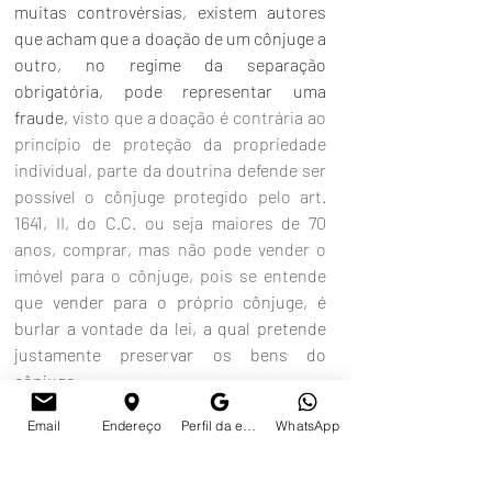
muitas controvérsias, existem autores 
que acham que a doação de um cônjuge a 
outro, no regime da separação 
obrigatória, pode representar uma 
fraude, 
visto que a doação é contrária ao 
princípio de proteção da propriedade 
individual, parte da doutrina defende ser 
possível o cônjuge protegido pelo art. 
1641, II, do C.C. ou seja maiores de 70 
anos, comprar, mas não pode vender o 
imóvel para o cônjuge, pois se entende 
que 
vender para o próprio cônjuge, é 
burlar a vontade da lei, a qual pretende 
justamente preservar os bens do 
cônjuge.
Email
Endereço
Perfil da empresa no Google
WhatsApp
O STJ já manifestou sobre o tema, (Resp 
471958/RS)  entendendo ser possível a 
doação de um cônjuge ao outro, mesmo 