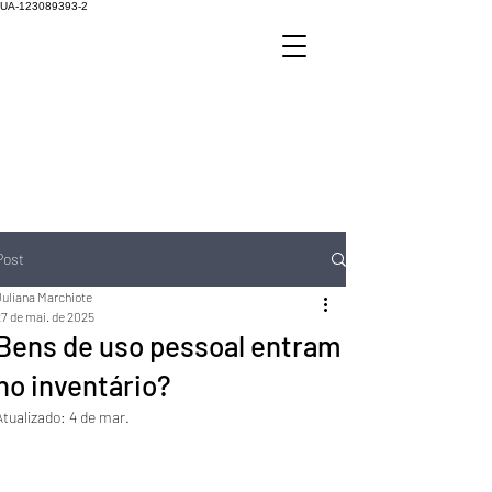
UA-123089393-2
Post
Juliana Marchiote
27 de mai. de 2025
Bens de uso pessoal entram
no inventário?
Atualizado:
4 de mar.