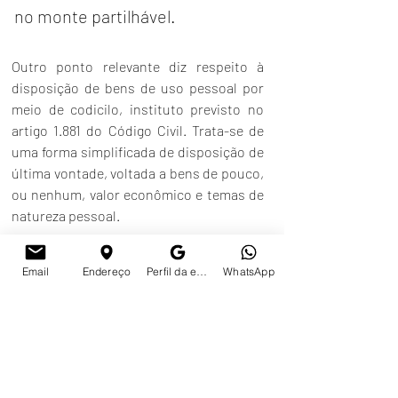
no monte partilhável.
Outro ponto relevante diz respeito à 
disposição de bens de uso pessoal por 
meio de codicilo, instituto previsto no 
artigo 1.881 do Código Civil. Trata-se de 
uma forma simplificada de disposição de 
última vontade, voltada a bens de pouco, 
ou nenhum, valor econômico e temas de 
natureza pessoal.
Art. 1.881. Toda pessoa capaz de 
testar poderá, mediante escrito 
Email
Endereço
Perfil da empresa no Google
WhatsApp
particular seu, datado e 
assinado, fazer disposições 
especiais sobre o seu enterro, 
sobre esmolas de pouca monta a 