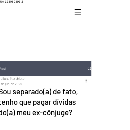
UA-123089393-2
Post
Juliana Marchiote
 de jun. de 2025
Sou separado(a) de fato,
tenho que pagar dívidas
do(a) meu ex-cônjuge?