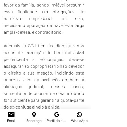
favor da família, sendo inviável presumir 
essa finalidade em obrigações de 
natureza empresarial, ou seja, 
necessário apuração de haveres e larga 
ampla-defesa, e contraditório.
Ademais, o STJ tem decidido que, nos 
casos de execução de bem indivisível 
pertencente a ex-cônjuges, deve-se 
assegurar ao coproprietário não devedor 
o direito à sua meação, incidindo esta 
sobre o valor da avaliação do bem. A 
alienação judicial, nesses casos, 
somente pode ocorrer se o valor obtido 
for suficiente para garantir a quota-parte 
do ex-cônjuge alheio à dívida.
O Código de Processo Civil estabelece, 
Email
Endereço
Perfil da empresa no Google
WhatsApp