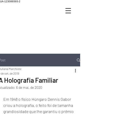
UA-123089393-2
Post
Juliana Marchiote
 de set. de 2019
A Holografia Familiar
Atualizado:
6 de mai. de 2020
Em 1948 o físico Húngaro Dennis Gabor 
criou a holografia, o feito foi de tamanha 
grandiosidade que lhe garantiu o prêmio 