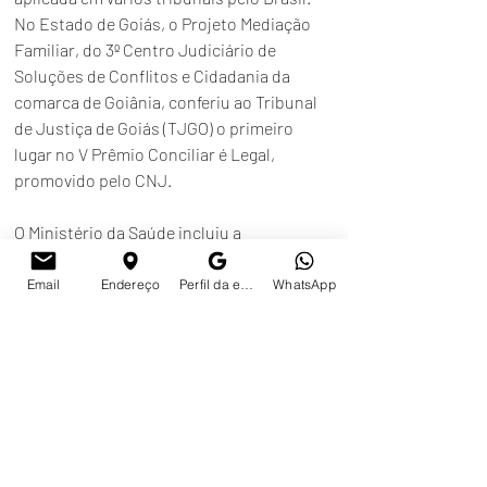
No Estado de Goiás, o Projeto Mediação 
Familiar, do 3º Centro Judiciário de 
Soluções de Conflitos e Cidadania da 
comarca de Goiânia, conferiu ao Tribunal 
de Justiça de Goiás (TJGO) o primeiro 
lugar no V Prêmio Conciliar é Legal, 
promovido pelo CNJ.
O Ministério da Saúde incluiu a 
Constelação Familiar no rol de 
procedimentos disponíveis no Sistema 
Email
Endereço
Perfil da empresa no Google
WhatsApp
Único de Saúde.Através das 
Práticas 
Integrativas e Complementares (PNPIC).
O fundador da técnica da Constelação 
Familiar foi o alemão Bert Hellinger, 
nascido em 1925, sendo recrutado e 
capturado pelos americanos durante a 
guerra. Após tal fato, entrou em uma 