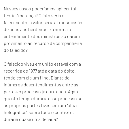
Nesses casos poderíamos aplicar tal 
teoria à herança? O fato seria o 
falecimento, o valor seria a transmissão 
de bens aos herdeiros e a norma o 
entendimento dos ministros ao darem 
provimento ao recurso da companheira 
do falecido?
O falecido viveu em união estável com a 
recorrida de 1977 até a data do óbito, 
tendo com ela um filho. Diante de 
inúmeros desentendimentos entre as 
partes, o processo já dura anos. Agora, 
quanto tempo duraria esse processo se 
as próprias partes tivessem um “olhar 
holográfico” sobre todo o contexto, 
duraria quase uma década?