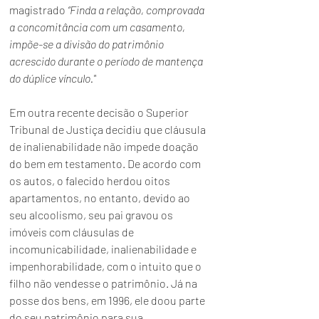
magistrado 
“Finda a relação, comprovada 
a concomitância com um casamento, 
impõe-se a divisão do patrimônio 
acrescido durante o período de mantença 
do dúplice vínculo."
Em outra recente decisão o Superior 
Tribunal de Justiça decidiu que cláusula 
de inalienabilidade não impede doação 
do bem em testamento. De acordo com 
os autos, o falecido herdou oitos 
apartamentos, no entanto, devido ao 
seu alcoolismo, seu pai gravou os 
imóveis com cláusulas de 
incomunicabilidade, inalienabilidade e 
impenhorabilidade, com o intuito que o 
filho não vendesse o patrimônio. Já na 
posse dos bens, em 1996, ele doou parte 
do seu patrimônio para sua 