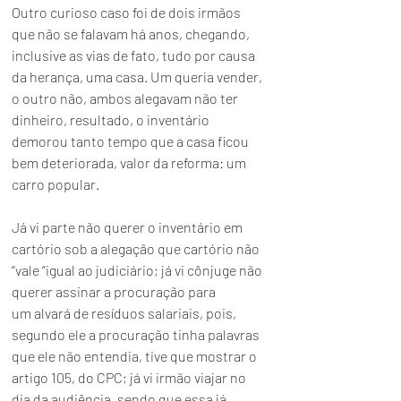
Outro curioso caso foi de dois irmãos 
que não se falavam há anos, chegando, 
inclusive as vias de fato, tudo por causa 
da herança, uma casa. Um queria vender, 
o outro não, ambos alegavam não ter 
dinheiro, resultado, o inventário 
demorou tanto tempo que a casa ficou 
bem deteriorada, valor da reforma: um 
carro popular.
Já vi parte não querer o inventário em 
cartório sob a alegação que cartório não 
“vale “igual ao judiciário; já vi cônjuge não 
querer assinar a procuração para 
um alvará de resíduos salariais, pois, 
segundo ele a procuração tinha palavras 
que ele não entendia, tive que mostrar o 
artigo 
105
, do 
CPC
; já vi irmão viajar no 
dia da audiência, sendo que essa já 