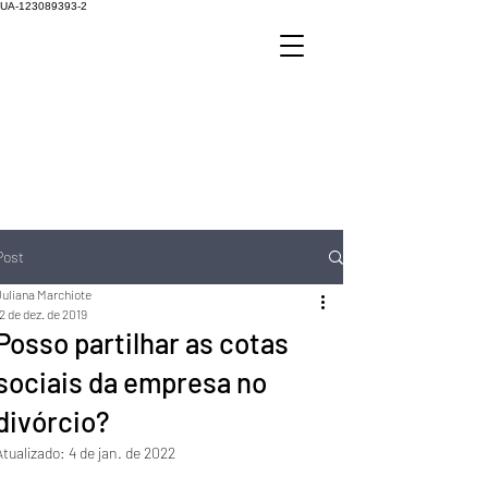
UA-123089393-2
Post
Juliana Marchiote
2 de dez. de 2019
Posso partilhar as cotas
sociais da empresa no
divórcio?
Atualizado:
4 de jan. de 2022