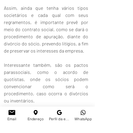
Assim, ainda que tenha vários tipos 
societários e cada qual com seus 
regramentos, é importante prevê por 
meio do contrato social, como se dará o 
procedimento de apuração, diante do 
divórcio do sócio, prevendo litígios, a fim 
de preservar os interesses da empresa.
Interessante também, são os pactos 
parassociais, como o acordo de 
quotistas, onde os sócios podem 
convencionar como será o 
procedimento, caso ocorra o divórcios 
ou inventários.
Em outro turno, importante mencionar, a 
Email
Endereço
Perfil da empresa no Google
WhatsApp
apuração de haveres, considera o valor 
das quotas de sociedade empresarial no 