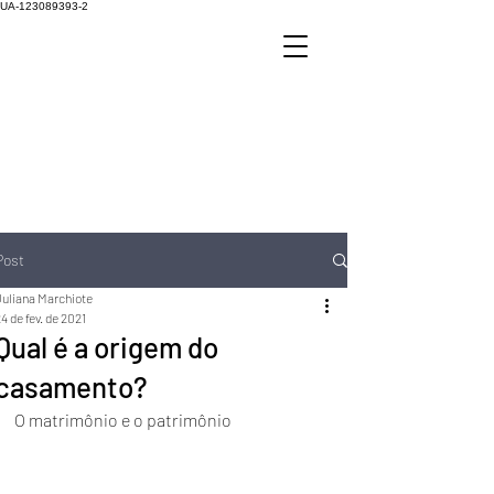
UA-123089393-2
Post
Juliana Marchiote
4 de fev. de 2021
Qual é a origem do
casamento?
O matrimônio e o patrimônio 