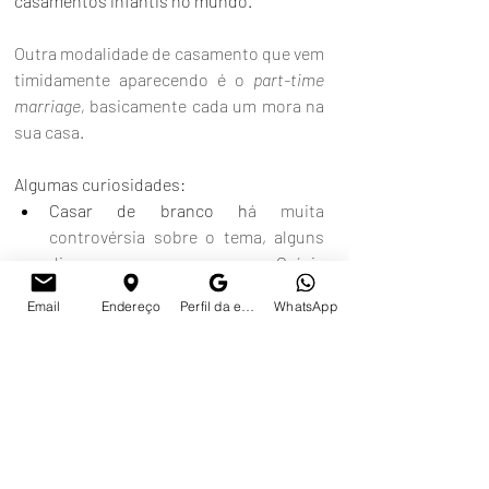
casamentos infantis no mundo. 
Outra modalidade de casamento que vem 
timidamente aparecendo é o 
part-time 
marriage, 
basicamente cada um mora na 
sua casa.
Algumas curiosidades:
Casar de branco h
á muita 
controvérsia sobre o tema, alguns 
dizem que começou na Grécia 
Antiga, outros atribuem à 
Mary 
Email
Endereço
Perfil da empresa no Google
WhatsApp
Stuart, rainha da Escócia, mas a 
tradição ganhou 
 popularidade com 
a 
rainha Victoria, do Reino Unido. 
Seus súditos começaram a usar e 
assim popularizou o branco no 
vestido de noiva.
Patrimônio de PATER, “pai”, mais o 