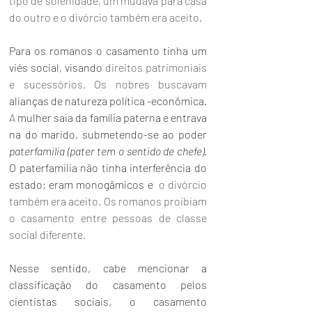
tipo de solenidade, um mudava para casa 
do outro e o divórcio também era aceito. 
Para os romanos o casamento tinha um 
viés social, visando 
direitos patrimoniais 
e sucessórios. Os nobres buscavam
alianças de natureza 
política
 -econômica. 
A
 mulher saia da família paterna e entrava 
na do marido, submetendo-se ao poder 
paterfamilia (pater tem o sentido de chefe).
O paterfamilia não tinha interferência do 
estado; eram monogâmicos e  
o divórcio 
também era aceito. Os romanos proibiam 
o casamento entre pessoas de classe 
social diferente.
Nesse sentido, cabe mencionar a 
classificação do casamento pelos 
cientistas sociais, o casamento 