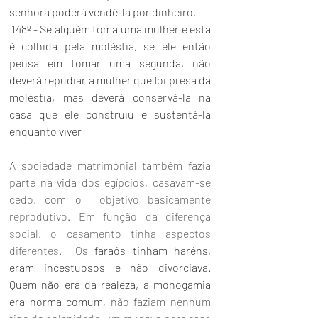
senhora poderá vendê-la por dinheiro.
 148º - Se alguém toma uma mulher e esta 
é colhida pela moléstia, se ele então 
pensa em tomar uma segunda, não 
deverá repudiar a mulher que foi presa da 
moléstia, mas deverá conservá-la na 
casa que ele construiu e sustentá-la 
enquanto viver
A sociedade matrimonial também fazia 
parte na vida dos egípcios, casavam-se 
cedo, com o  
objetivo basicamente 
reprodutivo. Em função da diferença 
social, o casamento tinha aspectos 
diferentes.  O
s 
faraós
 tinham 
haréns
, 
eram incestuosos e não divorciava.  
Quem não era da realeza, a monogamia 
era norma comum, 
não faziam nenhum 