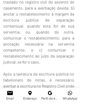
traslado no registro civil do assento de 
casamento, para a averbação devida; b) 
anotar o restabelecimento à margem da 
escritura pública de separação 
consensual, quando esta for de sua 
serventia, ou, quando de outra, 
comunicar o restabelecimento, para a 
anotação necessária na serventia 
competente; e c) comunicar o 
restabelecimento ao juízo da separação 
judicial, se for o caso.
Após a lavratura da escritura pública no 
tabelionato de notas, é necessário 
averbar a escritura no Registro Civil onde 
foi realizado o casamento. A averbação 
somente poderá ser realizada, após a 
Email
Endereço
Perfil da empresa no Google
WhatsApp
averbação da separação no registro civil, 
podendo ser simultâneas. 