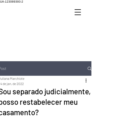
UA-123089393-2
Post
Juliana Marchiote
4 de jan. de 2022
Sou separado judicialmente,
posso restabelecer meu
casamento?