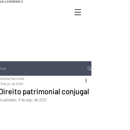
UA-123089393-2
Post
Juliana Marchiote
3 de jul. de 2020
Direito patrimonial conjugal
Atualizado:
3 de ago. de 2021